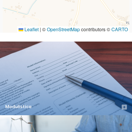
Leaflet
|
©
OpenStreetMap
contributors ©
CARTO
Modulistica