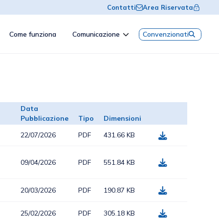
Contatti
Area Riservata
Come funziona
Comunicazione
Convenzionati
Data
Pubblicazione
Tipo
Dimensioni
22/07/2026
PDF
431.66 KB
09/04/2026
PDF
551.84 KB
20/03/2026
PDF
190.87 KB
25/02/2026
PDF
305.18 KB