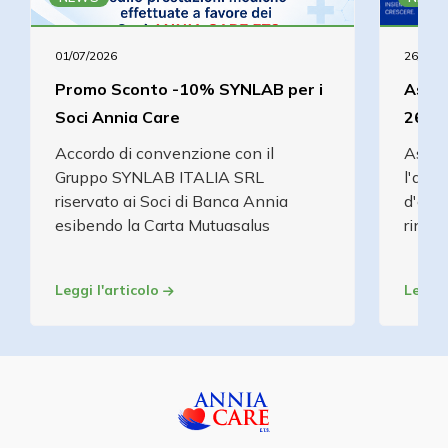
01/07/2026
26/05/2
Promo Sconto -10% SYNLAB per i
Assem
Soci Annia Care
26/0
Accordo di convenzione con il
Assem
Gruppo SYNLAB ITALIA SRL
l'appr
riservato ai Soci di Banca Annia
d'eser
esibendo la Carta Mutuasalus
rinnov
Leggi l'articolo
Leggi 